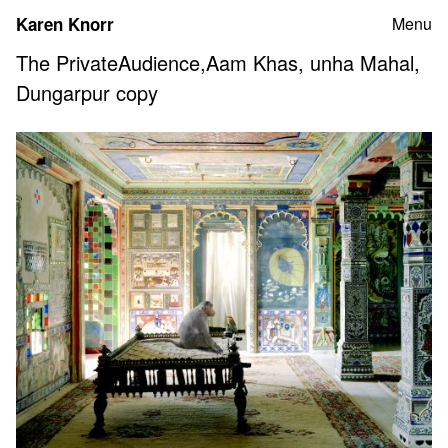
Skip
Karen Knorr
Menu
to
content
The PrivateAudience,Aam Khas, unha Mahal,
Dungarpur copy